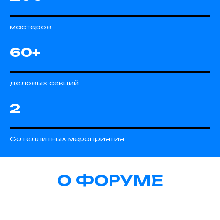
мастеров
60+
деловых секций
2
Сателлитных мероприятия
О ФОРУМЕ