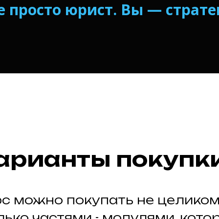
не просто юрист. Вы — страт
арианты покупк
с можно покупать не целиком
лько частями - модулями, кото