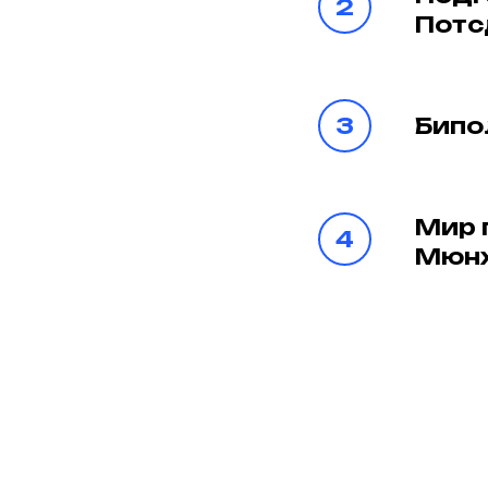
Потс
Бипо
Мир 
Мюнх