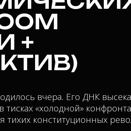
МИЧЕСКИ
ZOOM
И +
КТИВ)
дилось вчера. Его ДНК высека
в тисках «холодной» конфронт
я тихих конституционных рево