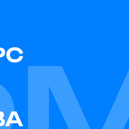
Ф
РС
ВА