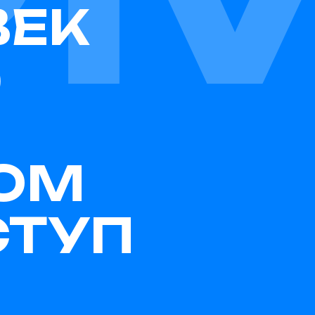
ВЕК
)
OOM
СТУП