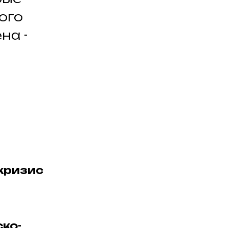
ого
на -
кризис
ско-