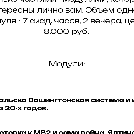
тересны лично вам. Объем одн
уля - 7 акад. часов, 2 вечера, це
8.000 руб.
Модули:
альско-Вашингтонская система и 
а 20-х годов.
отовка к МВ2 и сама война. Ялтин