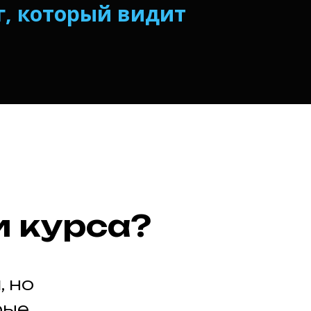
ег, который видит
и курса?
, но
рые