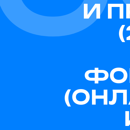
И П
ФО
(ОНЛ