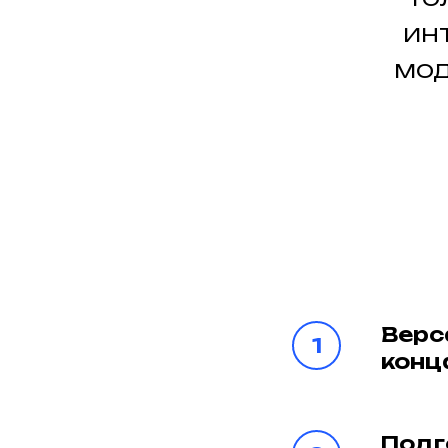
ин
мод
Верс
конц
Подг