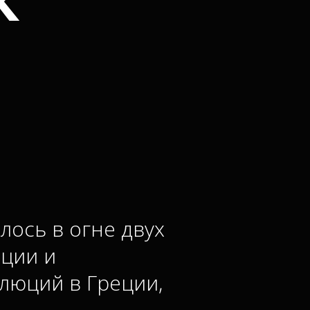
Х
лось в огне двух
ации и
люций в Греции,