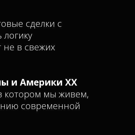
говые сделки с
 логику
 не в свежих
пы и Америки ХХ
 в котором мы живем,
ванию современной