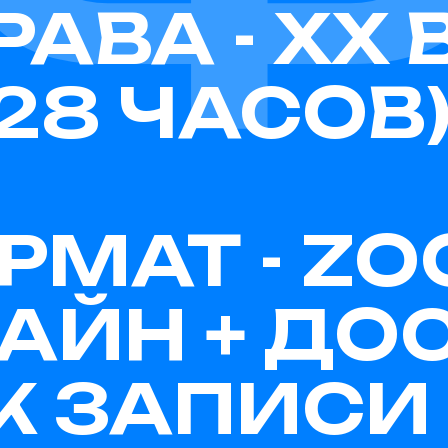
РАВА - XX 
(28 ЧАСОВ
РМАТ - Z
АЙН + ДО
К ЗАПИСИ