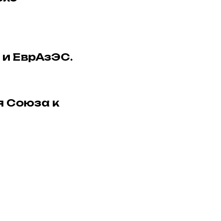
 и ЕврАзЭС.
я Союза к