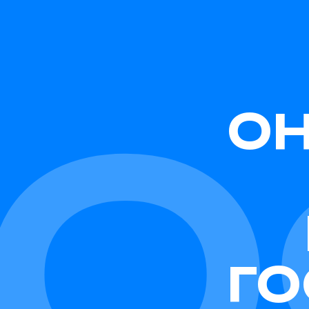
Ю
ОН
ГО